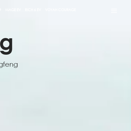
9
MAGE EV
RICH 6 EV
VOYAH COURAGE
ng
gfeng