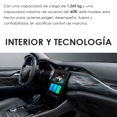
Con una capacidad de carga de
1,265 kg
y una
capacidad máxima de ascenso del
40%
, este modelo está
hecho para quienes exigen desempeño, fuerza y
confiabilidad, sin sacrificar confort de marcha.
INTERIOR Y TECNOLOGÍA