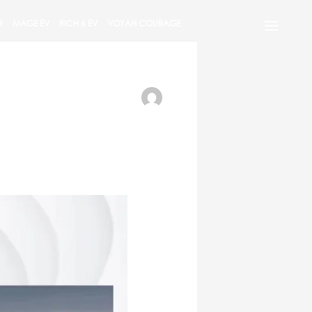
9
MAGE EV
RICH 6 EV
VOYAH COURAGE