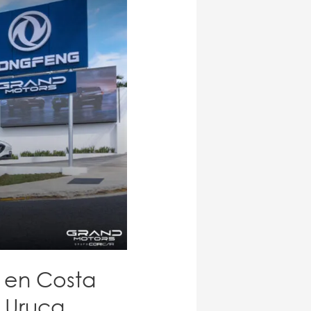
a en Costa
a Uruca