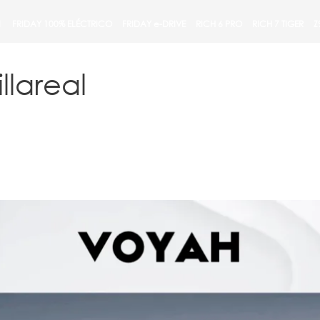
1
FRIDAY 100% ELÉCTRICO
FRIDAY e-DRIVE
RICH 6 PRO
RICH 7 TIGER
Z
llareal