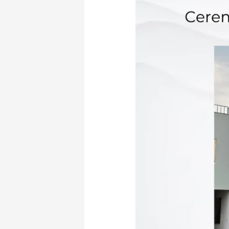
Sus
Modelos
a
Perú