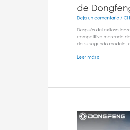
06:
de Dongfen
La
nueva
Deja un comentario
/
CH
propuesta
en
Después del exitoso lan
Movilidad
competitivo mercado de 
Eléctrica
de su segundo modelo, e
de
Dongfeng
Leer más »
Dongfeng
sigue
fortaleciendo