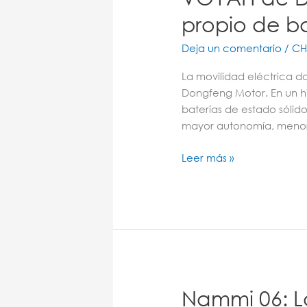
propio de ba
Deja un comentario
/
CH
La movilidad eléctrica 
Dongfeng Motor. En un hi
baterías de estado sóli
mayor autonomía, menor
Leer más »
Nammi
Nammi 06: L