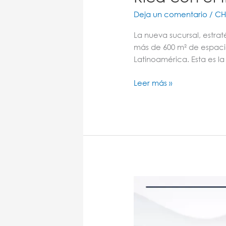
Deja un comentario
/
CH
La nueva sucursal, estra
más de 600 m² de espaci
Latinoamérica. Esta es l
Leer más »
Dongfeng
Llega
a
Exponer