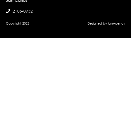
San Carlos
2106-0952
Copyright 2023
Designed by IanAgency