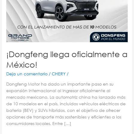
¡Dongfeng llega oficialmente a
México!
Deja un comentario
/
CHERY
/
Dongfeng Motor ha dado un importante paso en su
expansión internacional al ingresar oficialmente al
mercado mexicano. La automotriz china ha lanzado más
de 10 modelos en el país, incluidos vehículos eléctricos de
batería (BEV) y SUVs híbridos, con el objetivo de ofrecer
opciones de transporte más sostenibles y eficientes a los
consumidores locales. Entre […]