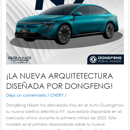
¡LA NUEVA ARQUITETECTURA
DISEÑADA POR DONGFENG!
Deja un comentario
/
CHERY
/
Dongfeng Nissan ha desvelado hoy en el Auto Guangzhou
su nueva berlina eléctrica N7, que estará disponible en el
mercado chino durante la primera mitad de 2025. Este
modelo es el primero desarrollado sobre la nueva