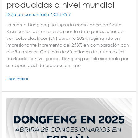
producidas a nivel mundial
producidas
a
Deja un comentario
/
CHERY
/
nivel
mundial
La marca Dongfeng ha logrado consolidarse en Costa
Rica como líder en el crecimiento de importaciones de
vehículos eléctricos (EV) durante 2024, registrando un
impresionante incremento del 253% en comparación con
el año anterior. Con más de 60 millones de automóviles
fabricados a nivel global, Dongfeng no solo sobresale por
su capacidad de producción, sino
Leer más »
¡Dongfeng
abrirá
28
concesionarios
en
España