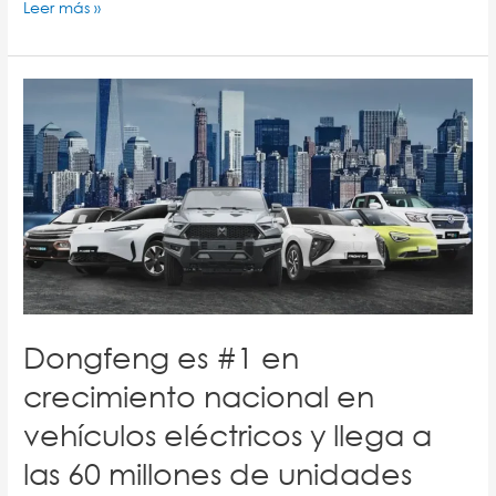
Leer más »
Dongfeng
es
#1
en
crecimiento
nacional
en
vehículos
eléctricos
y
llega
Dongfeng es #1 en
a
las
crecimiento nacional en
60
vehículos eléctricos y llega a
millones
de
las 60 millones de unidades
unidades