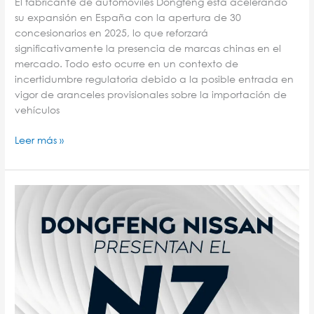
El fabricante de automóviles Dongfeng está acelerando
su expansión en España con la apertura de 30
concesionarios en 2025, lo que reforzará
significativamente la presencia de marcas chinas en el
mercado. Todo esto ocurre en un contexto de
incertidumbre regulatoria debido a la posible entrada en
vigor de aranceles provisionales sobre la importación de
vehículos
Leer más »
¡LA
NUEVA
ARQUITETECTURA
DISEÑADA
POR
DONGFENG!