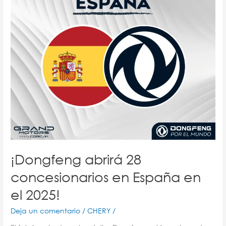
en
el
2025!
¡Dongfeng abrirá 28
concesionarios en España en
el 2025!
Deja un comentario
/
CHERY
/