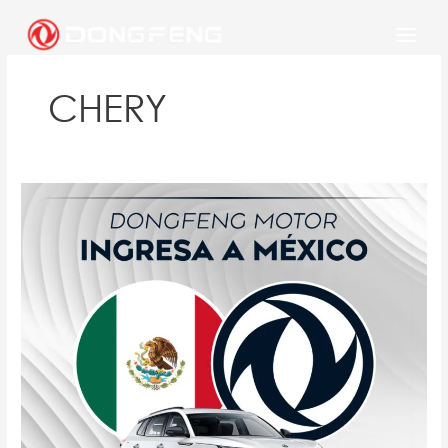
Ir
al
contenido
CHERY
¡Dongfeng
llega
oficialmente
a
México!